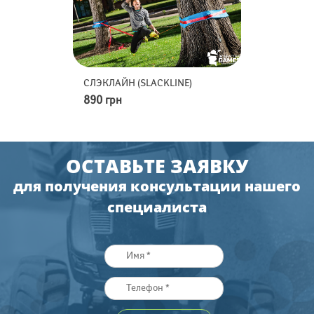
АЙН (SLACKLINE)
МИНИ-ГОЛЬФ
М
рн
2490 грн
8
ОСТАВЬТЕ ЗАЯВКУ
для получения консультации нашего
специалиста