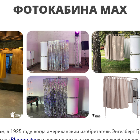
ФОТОКАБИНА MAX
, в 1925 году, когда американский изобретатель Энгелберт 
Photomaton
 ее «
» и представил ее на международной ярмарк