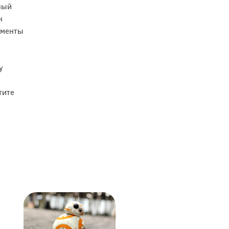
ный
н
оменты
у
тите