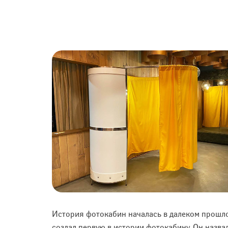
История фотокабин началась в далеком прошлом
создал первую в истории фотокабину. Он назвал