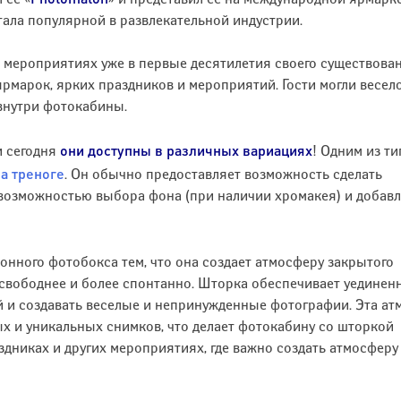
ала популярной в развлекательной индустрии.
мероприятиях уже в первые десятилетия своего существован
рмарок, ярких праздников и мероприятий. Гости могли весел
внутри фотокабины.
они доступны в различных вариациях
и сегодня
! Одним из т
а треноге
. Он обычно предоставляет возможность сделать
 возможностью выбора фона (при наличии хромакея) и добав
онного фотобокса тем, что она создает атмосферу закрытого
я свободнее и более спонтанно. Шторка обеспечивает уединен
бой и создавать веселые и непринужденные фотографии. Эта а
х и уникальных снимков, что делает фотокабину со шторкой
дниках и других мероприятиях, где важно создать атмосферу