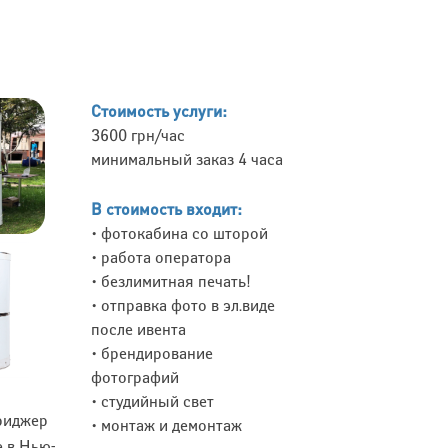
Стоимость услуги:
3600 грн/час
минимальный заказ 4 часа
В стоимость входит:
• фотокабина со шторой
• работа оператора
• безлимитная печать!
• отправка фото в эл.виде
после ивента
• брендирование
фотографий
• студийный свет
Гриджер
• монтаж и демонтаж
е в Нью-