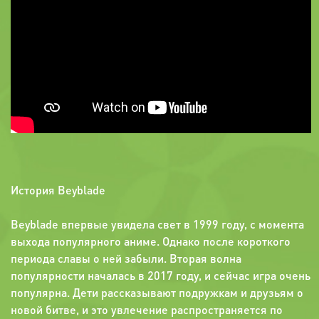
История Beyblade
Beyblade впервые увидела свет в 1999 году, с момента
выхода популярного аниме. Однако после короткого
периода славы о ней забыли. Вторая волна
популярности началась в 2017 году, и сейчас игра очень
популярна. Дети рассказывают подружкам и друзьям о
новой битве, и это увлечение распространяется по