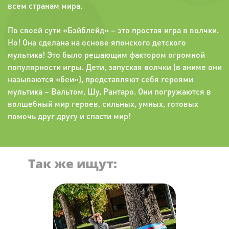
всем странам мира.
По своей сути «Бэйблейд» – это простая игра в волчки.
Но! Она сделана на основе японского детского
мультика! Это было решающим фактором огромной
популярности игры. Дети, запуская волчки (в аниме они
называются «беи»), представляют себя героями
мультика – Вальтом, Шу, Рантаро. Они погружаются в
волшебный мир героев, сильных, умных, готовых
помочь друг другу и спасти мир!
Так же ищут: