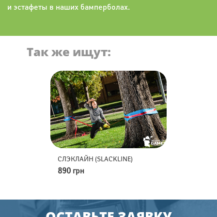
и эстафеты в наших бамперболах.
Так же ищут:
D-FLEX
СЛЭКЛАЙН (SLACKLINE)
МИНИ-ГОЛЬФ
890 грн
2490 грн
ОСТАВЬТЕ ЗАЯВКУ